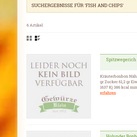
SUCHERGEBNISSE FÜR 'FISH AND CHIPS'
6 Artikel
Spitzwegerich
Kräuterbonbon Nährw
gr Zucker 61,2 gr Ei
1637 Kj 386 kcal min
erfahren
Holunder Bon