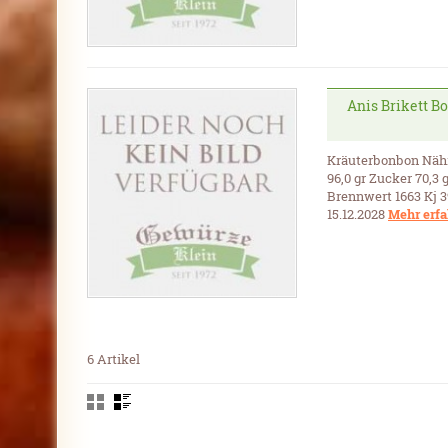
Anis Brikett B
Kräuterbonbon Nährw
96,0 gr Zucker 70,3 g
Brennwert 1663 Kj 3
15.12.2028
Mehr erf
6 Artikel